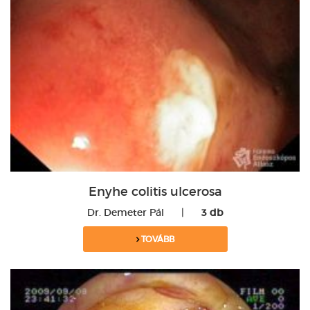
Enyhe colitis ulcerosa
Dr. Demeter Pál
|
3 db
TOVÁBB