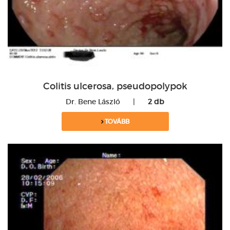
Colitis ulcerosa, pseudopolypok
Dr. Bene László
|
2 db
TOVÁBB