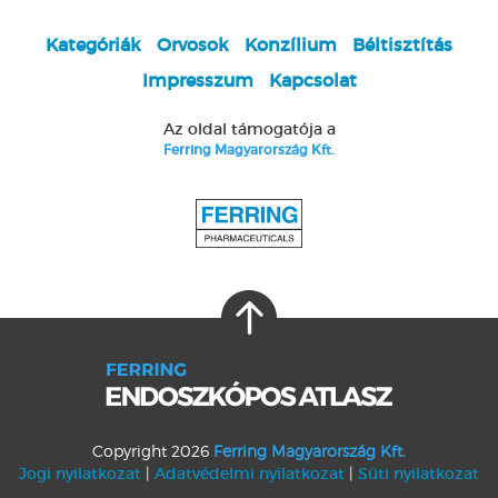
Kategóriák
Orvosok
Konzílium
Béltisztítás
Impresszum
Kapcsolat
Az oldal támogatója a
Ferring Magyarország Kft.
Copyright
2026
Ferring Magyarország Kft.
Jogi nyilatkozat
|
Adatvédelmi nyilatkozat
|
Süti nyilatkozat