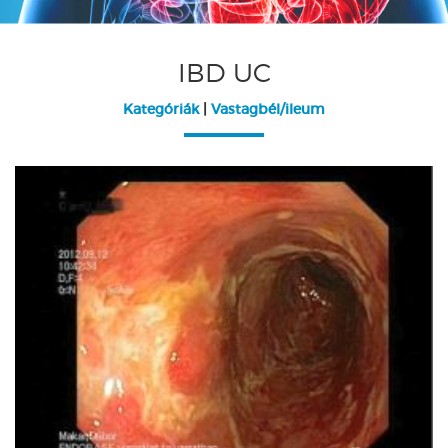
IBD UC
Kategóriák
|
Vastagbél/ileum