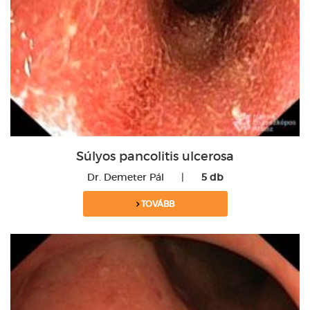
Súlyos pancolitis ulcerosa
Dr. Demeter Pál
|
5 db
TOVÁBB