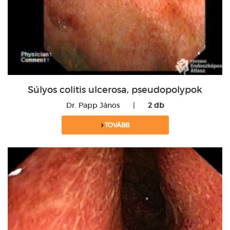
Súlyos colitis ulcerosa, pseudopolypok
Dr. Papp János
|
2 db
TOVÁBB