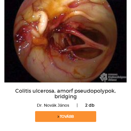
Colitis ulcerosa, amorf pseudopolypok,
bridging
Dr. Novák János
|
2 db
TOVÁBB