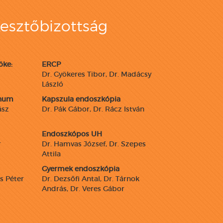
esztőbizottság
öke:
ERCP
Dr. Gyökeres Tibor, Dr. Madácsy
László
enum
Kapszula endoszkópia
ász
Dr. Pák Gábor, Dr. Rácz István
Endoszkópos UH
r
Dr. Hamvas József, Dr. Szepes
Attila
Gyermek endoszkópia
os Péter
Dr. Dezsőfi Antal, Dr. Tárnok
András, Dr. Veres Gábor