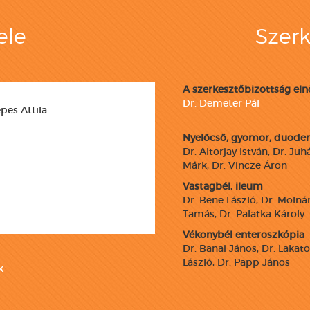
ele
Szerk
A szerkesztőbizottság eln
Dr. Demeter Pál
pes Attila
Nyelőcső, gyomor, duod
Dr. Altorjay István, Dr. Juh
Márk, Dr. Vincze Áron
Vastagbél, ileum
Dr. Bene László, Dr. Molná
Tamás, Dr. Palatka Károly
Vékonybél enteroszkópia
Dr. Banai János, Dr. Lakat
László, Dr. Papp János
k