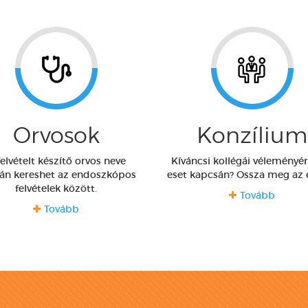
Orvosok
Konzílium
felvételt készítő orvos neve
Kíváncsi kollégái véleményé
ján kereshet az endoszkópos
eset kapcsán? Ossza meg az e
felvételek között.
Tovább
Tovább