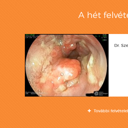
A hét felvét
Dr. Sze
További felvétele