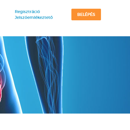
Regisztráció
BELÉPÉS
Jelszóemlékeztető