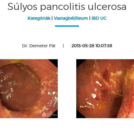
Súlyos pancolitis ulcerosa
Kategóriák
|
Vastagbél/ileum
|
IBD UC
Dr. Demeter Pál
|
2013-05-28 10:07:38