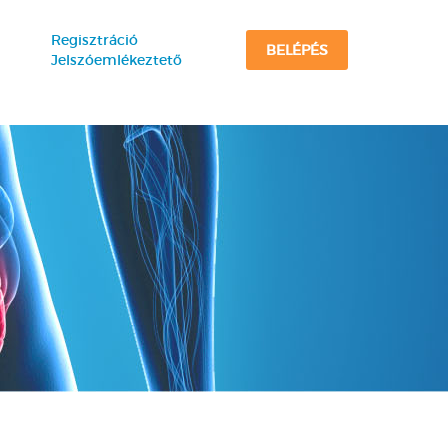
Regisztráció
BELÉPÉS
Jelszóemlékeztető