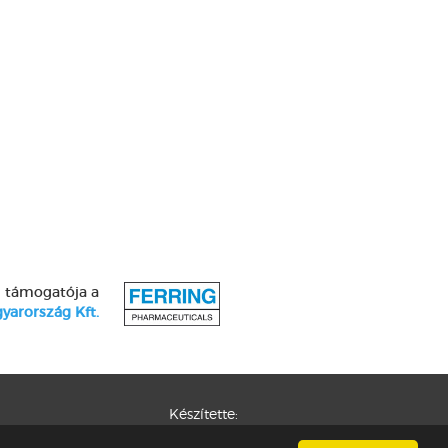
l támogatója a
yarország Kft.
Készítette: