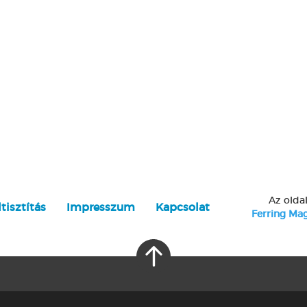
Az olda
tisztítás
Impresszum
Kapcsolat
Ferring Mag
Copyright
2026
Ferring Magyarország Kft.