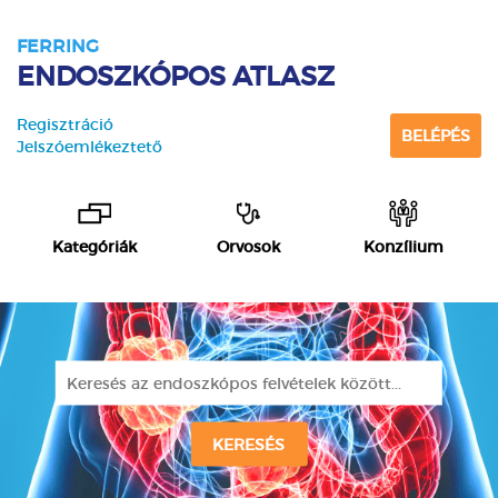
FERRING
ENDOSZKÓPOS ATLASZ
Regisztráció
BELÉPÉS
Jelszóemlékeztető
Kategóriák
Orvosok
Konzílium