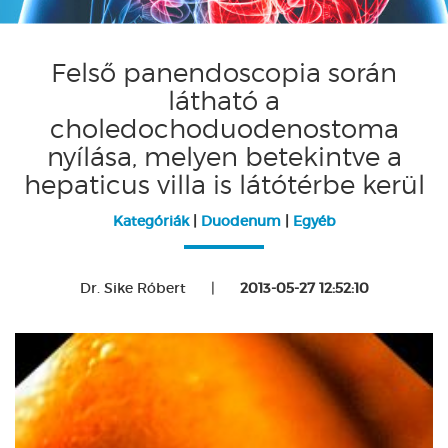
Felső panendoscopia során
látható a
choledochoduodenostoma
nyílása, melyen betekintve a
hepaticus villa is látótérbe kerül
Kategóriák
|
Duodenum
|
Egyéb
Dr. Sike Róbert
|
2013-05-27 12:52:10