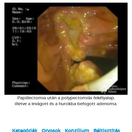
Papillectomia után a polypectomiás fekélyalap,
illetve a levágott és a hurokba befogott adenoma.
Kategóriák
Orvosok
Konzílium
Béltisztítás