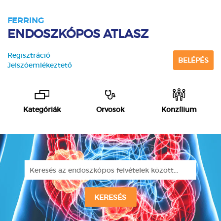
FERRING
ENDOSZKÓPOS ATLASZ
Regisztráció
BELÉPÉS
Jelszóemlékeztető
Kategóriák
Orvosok
Konzílium