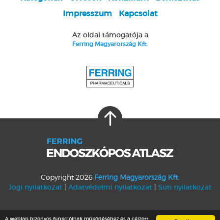
Impresszum
Kapcsolat
Az oldal támogatója a
Ferring Magyarország Kft.
Copyright
2026
Ferring Magyarország Kft.
Jogi nyilatkozat
|
Adatvédelmi nyilatkozat
|
Süti nyilatkozat
Készítette:
A weblap bizonyos funkcióinak működéséhez és a célzott