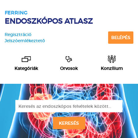
FERRING
ENDOSZKÓPOS ATLASZ
Regisztráció
BELÉPÉS
Jelszóemlékeztető
Kategóriák
Orvosok
Konzílium